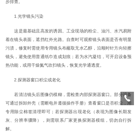
步排查。
1.光学镜头污染
这是最基础且高发的诱因。工业现场的粉尘、油污、水汽易附
着在镜头表面，遮挡红外光路。自查时可观察镜头表面是否有明显
污渍，修复时需使用专用镜头布蘸取无水乙醇，沿顺时针方向轻擦
镜头，避免使用普通纸巾造成划痕；若为水汽凝结，可开启设备预
热功能，或用干燥氮气吹扫镜头，恢复光学通透度。
2.探测器窗口积尘或老化
若清洁镜头后图像仍模糊，需检查内部探测器窗口。部分设备
可通过拆卸外壳（需断电并遵循操作手册）查看窗口是否积尘，用
专用除尘棉签清理即可；若探测器出现老化（表现为图像长期发
灰、分辨率骤降），则需联系厂家更换探测器模组，切勿自行拆
解。