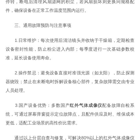
停转，断电后清理风扇滤网的积尘，若风扇损坏则更换同规格配
件，确保设备在正常工作温度范围内运行。
三、通用故障预防与注意事项
1.日常维护：每次使用后清洁镜头并收纳于干燥箱，定期检查
设备密封性能，防止粉尘进入内部；每季度进行一次基础参数校
准，延长设备使用寿命。
2.操作禁忌：避免设备直接对准强光源（如太阳），防止探测
器烧毁；禁止在未断电时拆解设备核心部件，复杂故障需交由专业
人员处理。
3.国产设备优势：多数国产
红外气体成像仪
配备故障自检系
统，可通过屏幕弹窗提示定位故障点，且配件供应及时、维保成本
更低，适配工业场景的高性价比需求。
通过以上分层自查与修复，可解决80%以上的红外气体成像仪