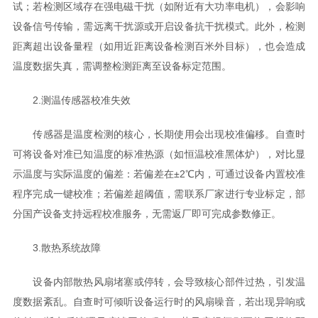
试；若检测区域存在强电磁干扰（如附近有大功率电机），会影响
设备信号传输，需远离干扰源或开启设备抗干扰模式。此外，检测
距离超出设备量程（如用近距离设备检测百米外目标），也会造成
温度数据失真，需调整检测距离至设备标定范围。
2.测温传感器校准失效
传感器是温度检测的核心，长期使用会出现校准偏移。自查时
可将设备对准已知温度的标准热源（如恒温校准黑体炉），对比显
示温度与实际温度的偏差：若偏差在±2℃内，可通过设备内置校准
程序完成一键校准；若偏差超阈值，需联系厂家进行专业标定，部
分国产设备支持远程校准服务，无需返厂即可完成参数修正。
3.散热系统故障
设备内部散热风扇堵塞或停转，会导致核心部件过热，引发温
度数据紊乱。自查时可倾听设备运行时的风扇噪音，若出现异响或